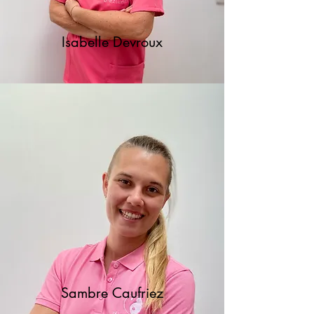
Isabelle Devroux
Sambre Caufriez